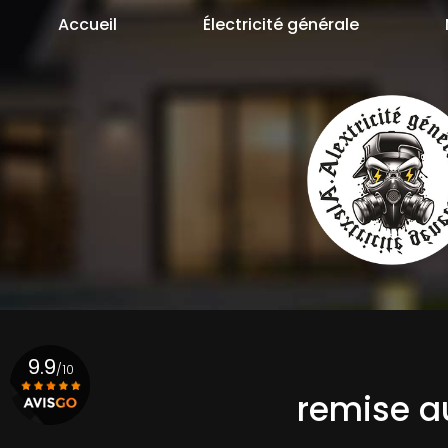
Aller
Accueil
Électricité générale
au
contenu
principal
9.9
/10
remise au