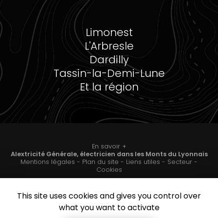
Limonest
L'Arbresle
Dardilly
Tassin-la-Demi-Lune
Et la région
En savoir +
Alextricité Générale, électricien dans les Monts
du Lyonnais
Mentions légales
-
Plan du site
-
Liens utiles
-
Secteur
-
Alextricité Générale
Cookies
This site uses cookies and gives you control over
Création et référencement de site Internet
Fermer
what you want to activate
Demande de Devis
Notre savoir-faire : Électricien dans les Monts-du-