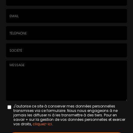
Nom
-
Prénom
Email
:
:
*
*
Tél.
:
*
Société
:
Message
J'autorise ce site à conserver mes données personnelles
transmises via ce formulaire. Nous nous engageons à ne
:
jamais les diffuser ni à les transmettre à des tiers. Pour en
savoir + sur la gestion de vos données personnelles et exercer
*
vos droits,
cliquez-ici
.
Acceptation