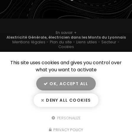
En savoir +
Alextricité Générale, électricien dans les Monts
du Lyonnais
Mentions légales
-
Plan du site
-
Liens utiles
-
Secteur
-
Alextricité Générale
Cookies
This site uses cookies and gives you control over
Création et référencement de site Internet
Fermer
what you want to activate
Demande de Devis
Notre savoir-faire : Électricien dans les Monts-du-
Lyonnais
OK, ACCEPT ALL
remise aux normes coffret electrique a lentilly
9.9
/10
Montée d'escaliers
DENY ALL COOKIES
6 avis
Borne de recharge Legrand triphasé
Villa
PERSONALIZE
Piscine intérieure
Travail de pros
Installation borne électrique
PRIVACY POLICY